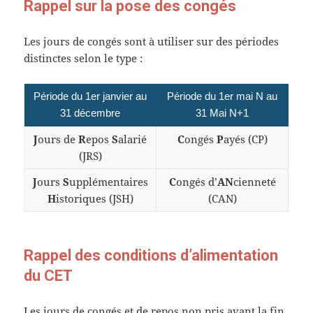
Rappel sur la pose des congés
Les jours de congés sont à utiliser sur des périodes
distinctes selon le type :
Période du 1er janvier au
Période du 1er mai N au
31 décembre
31 Mai N+1
J
ours de
R
epos
S
alarié
C
ongés
P
ayés (CP)
(JRS)
J
ours
S
upplémentaires
C
ongés d’
AN
cienneté
H
istoriques (JSH)
(CAN)
Rappel des conditions d’alimentation
du CET
Les jours de congés et de repos non pris avant la fin