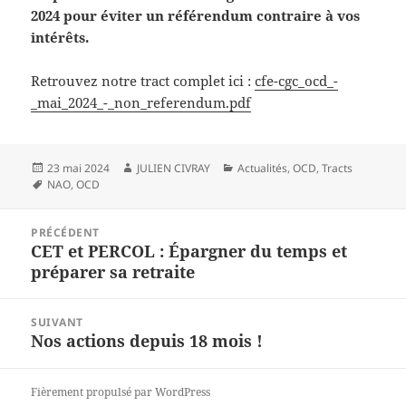
2024 pour éviter un référendum contraire à vos
intérêts.
Retrouvez notre tract complet ici :
cfe-cgc_ocd_-
_mai_2024_-_non_referendum.pdf
Publié
23 mai 2024
Auteur
JULIEN CIVRAY
Catégories
Actualités
,
OCD
,
Tracts
le
Mots-
NAO
,
OCD
clés
Navigation
PRÉCÉDENT
de
CET et PERCOL : Épargner du temps et
Article
l’article
préparer sa retraite
précédent :
SUIVANT
Nos actions depuis 18 mois !
Article
suivant :
Fièrement propulsé par WordPress